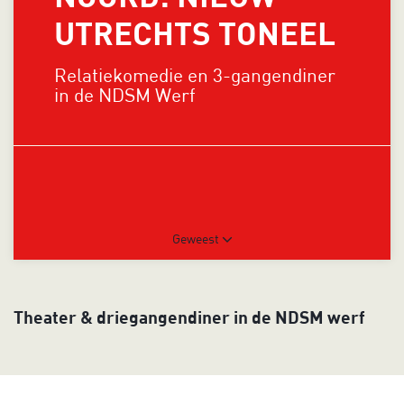
UTRECHTS TONEEL
Relatiekomedie en 3-gangendiner
in de NDSM Werf
Geweest
Theater & driegangendiner in de NDSM werf