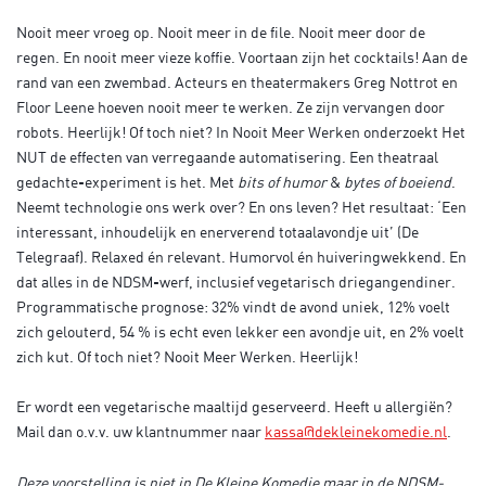
Nooit meer vroeg op. Nooit meer in de file. Nooit meer door de
regen. En nooit meer vieze koffie. Voortaan zijn het cocktails! Aan de
rand van een zwembad. Acteurs en theatermakers Greg Nottrot en
Floor Leene hoeven nooit meer te werken. Ze zijn vervangen door
robots. Heerlijk! Of toch niet? In Nooit Meer Werken onderzoekt Het
NUT de effecten van verregaande automatisering. Een theatraal
gedachte-experiment is het. Met
bits of humor
&
bytes of boeiend
.
Neemt technologie ons werk over? En ons leven? Het resultaat: ‘Een
interessant, inhoudelijk en enerverend totaalavondje uit’ (De
Telegraaf). Relaxed én relevant. Humorvol én huiveringwekkend. En
dat alles in de NDSM-werf, inclusief vegetarisch driegangendiner.
Programmatische prognose: 32% vindt de avond uniek, 12% voelt
zich gelouterd, 54 % is echt even lekker een avondje uit, en 2% voelt
zich kut. Of toch niet? Nooit Meer Werken. Heerlijk!
Er wordt een vegetarische maaltijd geserveerd. Heeft u allergiën?
Mail dan o.v.v. uw klantnummer naar
kassa@dekleinekomedie.nl
.
Deze voorstelling is niet in De Kleine Komedie maar in de NDSM-