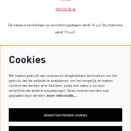
020 624 05 34
De kassa is bereikbaar op voorstellingsdagen vanaf 16 uur (bij matinees
vanaf 13 uur).
Op dagen zonder voorstelling is de kassa gesloten.
Cookies
Heb je vragen? Stuur dan een mailtje naar
kassa@dekleinekomedie.nl
of kijk bij de
veelgestelde vragen
.
We maken gebruik van cookies en vergelijkbare technieken om het
gebruik van de website te analyseren, om het mogelijk te maken
content van derden af te beelden, zoals ook video’s, en voor
verschillende andere toepassingen. Deze cookies worden ook
VOLG ONS OP
geplaatst door derden.
meer informatie…
alleen functionele cookies
MELD JE AAN VOOR DE NIEUWSBRIEF