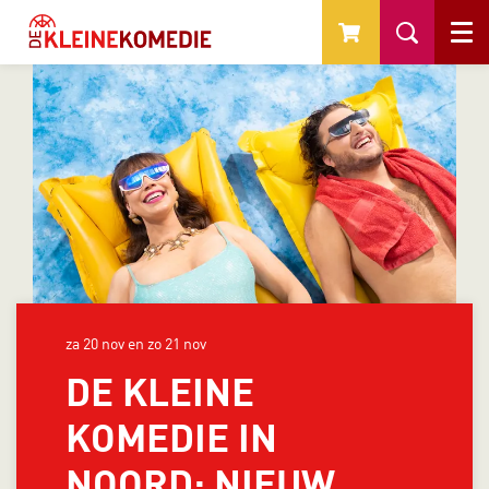
Menu
za 20 nov
en
zo 21 nov
DE KLEINE
KOMEDIE IN
NOORD: NIEUW