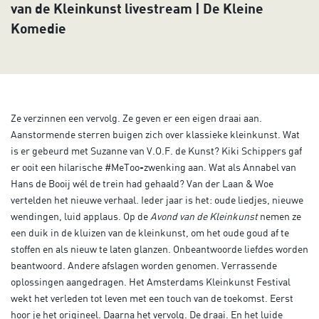
van de Kleinkunst livestream | De Kleine
Komedie
Ze verzinnen een vervolg. Ze geven er een eigen draai aan.
Aanstormende sterren buigen zich over klassieke kleinkunst. Wat
is er gebeurd met Suzanne van V.O.F. de Kunst? Kiki Schippers gaf
er ooit een hilarische #MeToo-zwenking aan. Wat als Annabel van
Hans de Booij wél de trein had gehaald? Van der Laan & Woe
vertelden het nieuwe verhaal. Ieder jaar is het: oude liedjes, nieuwe
wendingen, luid applaus. Op de
Avond van de Kleinkunst
nemen ze
een duik in de kluizen van de kleinkunst, om het oude goud af te
stoffen en als nieuw te laten glanzen. Onbeantwoorde liefdes worden
beantwoord. Andere afslagen worden genomen. Verrassende
oplossingen aangedragen. Het Amsterdams Kleinkunst Festival
wekt het verleden tot leven met een touch van de toekomst. Eerst
hoor je het origineel. Daarna het vervolg. De draai. En het luide