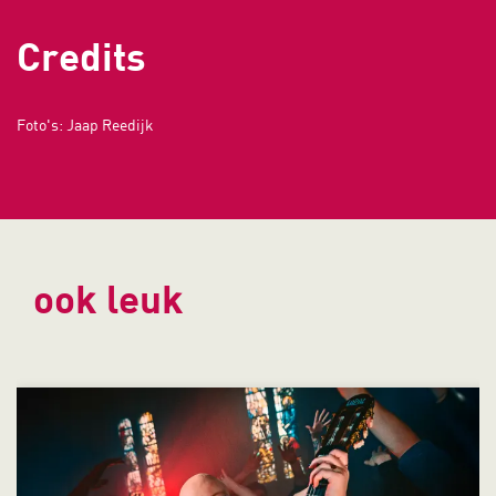
Credits
Foto's: Jaap Reedijk
ook leuk
Overslaan