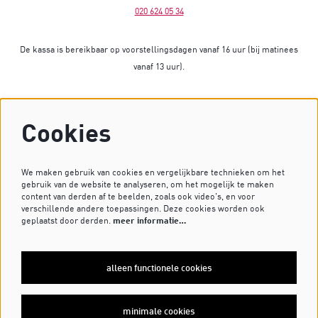
020 624 05 34
De kassa is bereikbaar op voorstellingsdagen vanaf 16 uur (bij matinees
vanaf 13 uur).
Op dagen zonder voorstelling is de kassa gesloten.
Cookies
Heb je vragen? Stuur dan een mailtje naar
kassa@dekleinekomedie.nl
of kijk bij de
veelgestelde vragen
.
We maken gebruik van cookies en vergelijkbare technieken om het
gebruik van de website te analyseren, om het mogelijk te maken
content van derden af te beelden, zoals ook video’s, en voor
verschillende andere toepassingen. Deze cookies worden ook
VOLG ONS OP
geplaatst door derden.
meer informatie…
alleen functionele cookies
MELD JE AAN VOOR DE NIEUWSBRIEF
minimale cookies