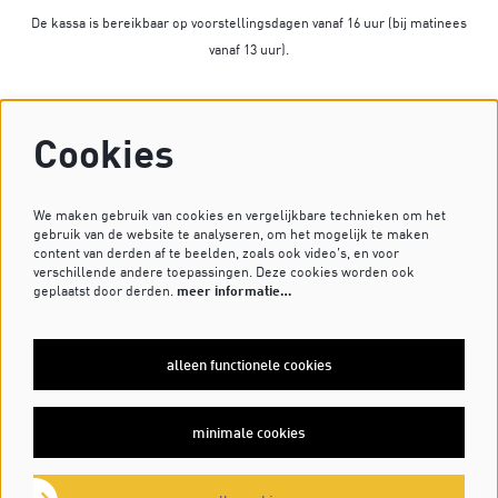
De kassa is bereikbaar op voorstellingsdagen vanaf 16 uur (bij matinees
vanaf 13 uur).
Op dagen zonder voorstelling is de kassa gesloten.
Cookies
Heb je vragen? Stuur dan een mailtje naar
kassa@dekleinekomedie.nl
of kijk bij de
veelgestelde vragen
.
We maken gebruik van cookies en vergelijkbare technieken om het
gebruik van de website te analyseren, om het mogelijk te maken
content van derden af te beelden, zoals ook video’s, en voor
verschillende andere toepassingen. Deze cookies worden ook
VOLG ONS OP
geplaatst door derden.
meer informatie…
alleen functionele cookies
MELD JE AAN VOOR DE NIEUWSBRIEF
minimale cookies
inschrijven