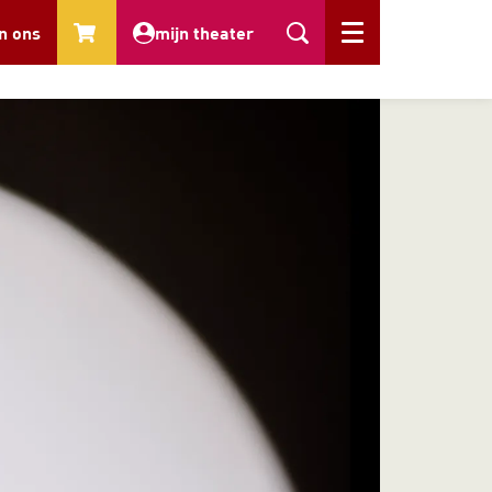
n ons
mijn theater
Menu