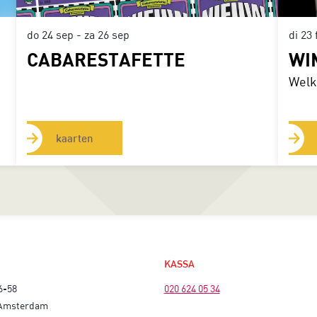
di 23
do 24 sep
-
za 26 sep
WI
CABARESTAFETTE
Welk
kaarten
KASSA
6-58
020 624 05 34
 Amsterdam