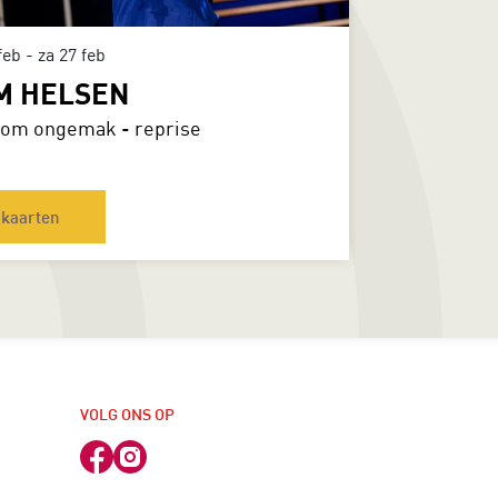
 feb
-
za 27 feb
M HELSEN
om ongemak - reprise
kaarten
VOLG ONS OP