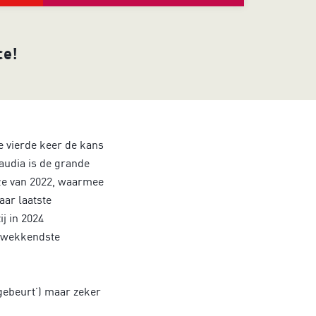
ce!
de vierde keer de kans
laudia is de grande
ce van 2022, waarmee
aar laatste
ij in 2024
ukwekkendste
 gebeurt’) maar zeker