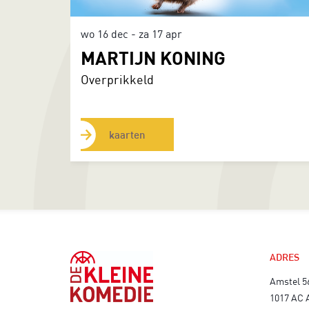
wo 16 dec
-
za 17 apr
MARTIJN KONING
Overprikkeld
kaarten
ADRES
Amstel 5
1017 AC