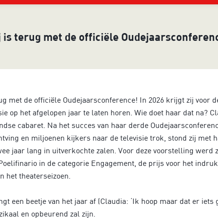
j is terug met de officiële Oudejaarsconferen
rug met de officiële Oudejaarsconference! In 2026 krijgt zij voor 
e op het afgelopen jaar te laten horen. Wie doet haar dat na? C
ndse cabaret. Na het succes van haar derde Oudejaarsconferen
ntving en miljoenen kijkers naar de televisie trok, stond zij met h
wee jaar lang in uitverkochte zalen. Voor deze voorstelling werd z
oelifinario in de categorie Engagement, de prijs voor het indr
 het theaterseizoen.
t een beetje van het jaar af (Claudia: ‘Ik hoop maar dat er iets
zikaal en opbeurend zal zijn.