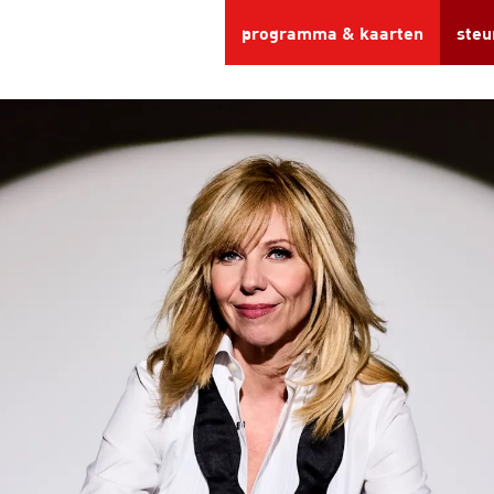
programma & kaarten
steu