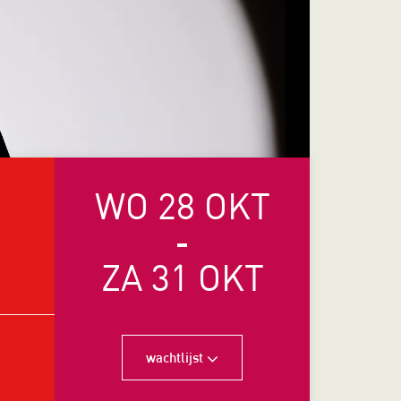
WO 28 OKT
-
ZA 31 OKT
wachtlijst