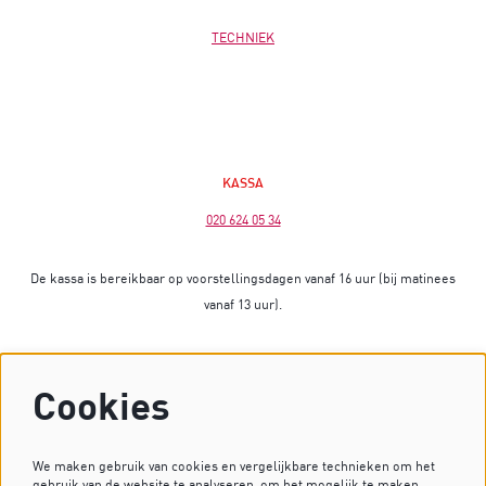
TECHNIEK
KASSA
020 624 05 34
De kassa is bereikbaar op voorstellingsdagen vanaf 16 uur (bij matinees
vanaf 13 uur).
Op dagen zonder voorstelling is de kassa gesloten.
Cookies
Heb je vragen? Stuur dan een mailtje naar
kassa@dekleinekomedie.nl
of kijk bij de
veelgestelde vragen
.
We maken gebruik van cookies en vergelijkbare technieken om het
gebruik van de website te analyseren, om het mogelijk te maken