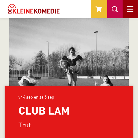
Menu
vr 4 sep
en
za 5 sep
CLUB LAM
Trut