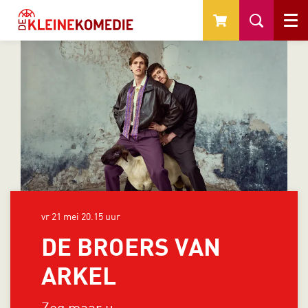
Menu
vr 21 mei
20.15 uur
DE BROERS VAN
ARKEL
Zeg maar u