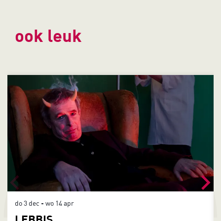
ook leuk
Overslaan
do 3 dec
-
wo 14 apr
LEBBIS