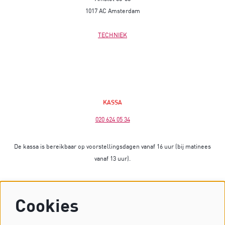
1017 AC Amsterdam
TECHNIEK
KASSA
020 624 05 34
De kassa is bereikbaar op voorstellingsdagen vanaf 16 uur (bij matinees
vanaf 13 uur).
Op dagen zonder voorstelling is de kassa gesloten.
Cookies
Heb je vragen? Stuur dan een mailtje naar
kassa@dekleinekomedie.nl
of kijk bij de
veelgestelde vragen
.