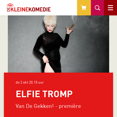
Menu
do 2 okt
20.15 uur
ELFIE TROMP
Van De Gekken! - première