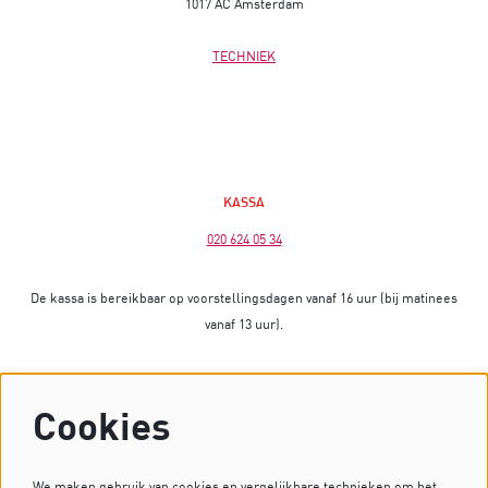
1017 AC Amsterdam
TECHNIEK
KASSA
020 624 05 34
De kassa is bereikbaar op voorstellingsdagen vanaf 16 uur (bij matinees
vanaf 13 uur).
Op dagen zonder voorstelling is de kassa gesloten.
Cookies
Heb je vragen? Stuur dan een mailtje naar
kassa@dekleinekomedie.nl
of kijk bij de
veelgestelde vragen
.
We maken gebruik van cookies en vergelijkbare technieken om het