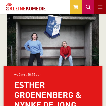
Menu
wo 3 mrt
20.15 uur
ESTHER
GROENENBERG &
NYNKE DE JONG