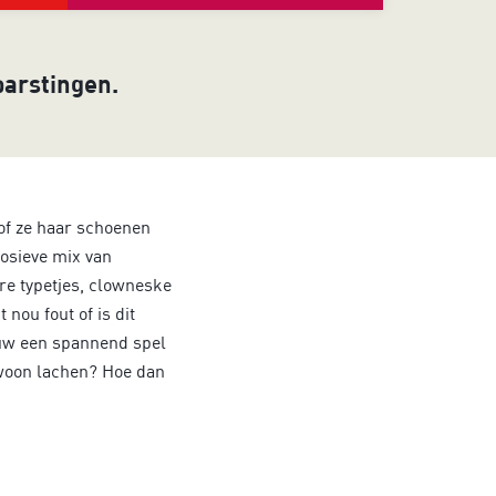
barstingen.
 of ze haar schoenen
losieve mix van
re typetjes, clowneske
 nou fout of is dit
euw een spannend spel
ewoon lachen? Hoe dan