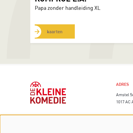
Papa zonder handleiding XL
kaarten
ADRES
Amstel 5
1017 AC
TECHNI