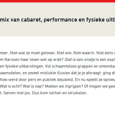
Inzoomen
mix van cabaret, performance en fysieke uit
meer. Niet wat ze moet geloven. Niet wie. Niet waarin. Niet eens
Kim Karssen haar leven wel op orde?
God is een snotje
is een exp
en fysieke uitbarstingen. Vol schaamteloze grappen en ontemba
amsdelen, en zoveel mislukte illusies dat je je afvraagt: ging dit
 show werd door pers en publiek bejubeld. En nu speelt ze opni
 Wat is echt? Wat is nep? Moeten we ingrijpen? Of mogen we g
t. Samen met jou. Dus kom lachen en struikelen.