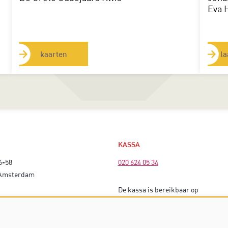
Eva 
kaarten
la
KASSA
6-58
020 624 05 34
 Amsterdam
De kassa is bereikbaar op
EK
voorstellingsdagen vanaf 16 uur (bi
matinees vanaf 13 uur).