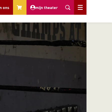
n ons
mijn theater
Menu