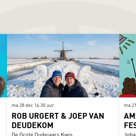
ma 28 dec
14.30 uur
ma 2
ROB URGERT & JOEP VAN
AM
DEUDEKOM
FE
De Grote Oudejaars Kwis
Joha