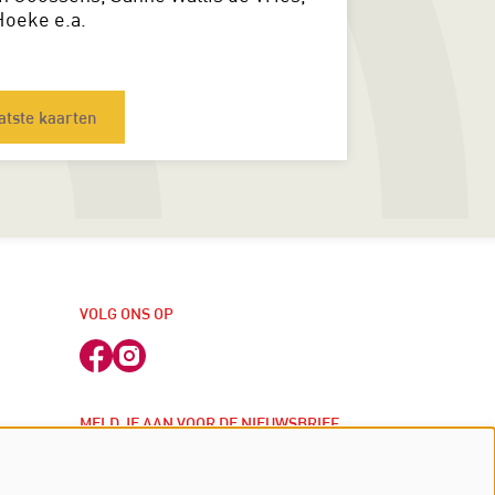
Hoeke e.a.
atste kaarten
VOLG ONS OP
MELD JE AAN VOOR DE NIEUWSBRIEF
j
inschrijven