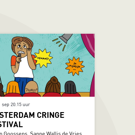
1 sep
20.15 uur
STERDAM CRINGE
STIVAL
n Goossens, Sanne Wallis de Vries,