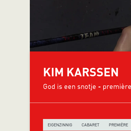
KIM KARSSEN
God is een snotje - premièr
EIGENZINNIG
CABARET
PREMIÈRE