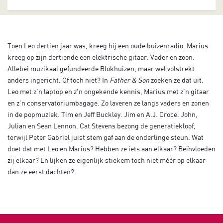
Toen Leo dertien jaar was, kreeg hij een oude buizenradio. Marius
kreeg op zijn dertiende een elektrische gitaar. Vader en zoon.
Allebei muzikaal gefundeerde Blokhuizen, maar wel volstrekt
anders ingericht. Of toch niet? In
Father & Son
zoeken ze dat uit.
Leo met z’n laptop en z’n ongekende kennis, Marius met z’n gitaar
en z’n conservatoriumbagage. Zo laveren ze langs vaders en zonen
in de popmuziek. Tim en Jeff Buckley. Jim en A.J. Croce. John,
Julian en Sean Lennon. Cat Stevens bezong de generatiekloof,
terwijl Peter Gabriel juist stem gaf aan de onderlinge steun. Wat
doet dat met Leo en Marius? Hebben ze iets aan elkaar? Beïnvloeden
zij elkaar? En lijken ze eigenlijk stiekem toch niet méér op elkaar
dan ze eerst dachten?