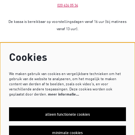
020 624 05 34
De kassa is bereikbaar op voorstellingsdagen vanaf 16 uur (bij matinees
vanaf 13 uur).
Op dagen zonder voorstelling is de kassa gesloten.
Cookies
Heb je vragen? Stuur dan een mailtje naar
kassa@dekleinekomedie.nl
of kijk bij de
veelgestelde vragen
.
We maken gebruik van cookies en vergelijkbare technieken om het
gebruik van de website te analyseren, om het mogelijk te maken
content van derden af te beelden, zoals ook video’s, en voor
verschillende andere toepassingen. Deze cookies worden ook
VOLG ONS OP
geplaatst door derden.
meer informatie…
alleen functionele cookies
MELD JE AAN VOOR DE NIEUWSBRIEF
minimale cookies