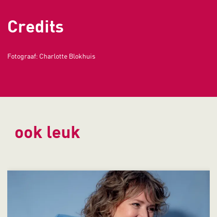
Credits
Fotograaf: Charlotte Blokhuis
ook leuk
Overslaan