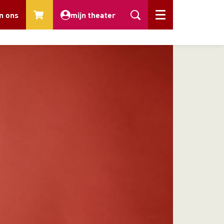
n ons
mijn theater
Menu