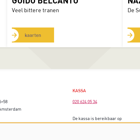
GUIDO BELCANTO
NA
Veel bittere tranen
De S
kaarten
KASSA
6-58
020 624 05 34
 Amsterdam
De kassa is bereikbaar op
EK
voorstellingsdagen vanaf 16 uur (bi
matinees vanaf 13 uur).