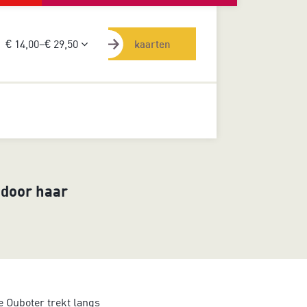
€ 14,00–€ 29,50
kaarten
 door haar
ke Ouboter trekt langs