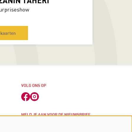
ZANIN TAHERI
urpriseshow
kaarten
VOLG ONS OP
MELD JE AAN VOOR DE NIEUWSBRIEF
j
inschrijven