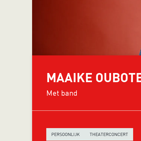
MAAIKE OUBOT
Met band
PERSOONLIJK
THEATERCONCERT