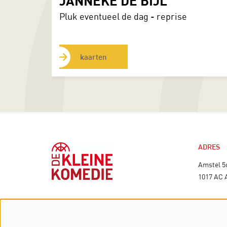
JANNEKE DE BIJL
Pluk eventueel de dag - reprise
kaarten
ADRES
Amstel 5
1017 AC
TECHNI