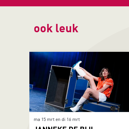
ook leuk
Overslaan
ma 15 mrt
en
di 16 mrt