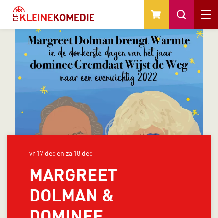
Menu
vr 17 dec
en
za 18 dec
MARGREET
DOLMAN &
DOMINEE