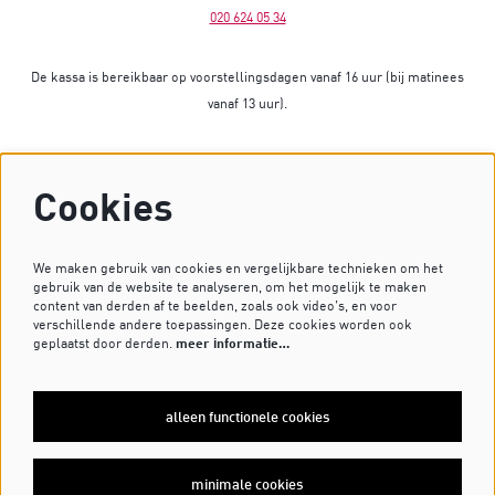
020 624 05 34
De kassa is bereikbaar op voorstellingsdagen vanaf 16 uur (bij matinees
vanaf 13 uur).
Op dagen zonder voorstelling is de kassa gesloten.
Cookies
Heb je vragen? Stuur dan een mailtje naar
kassa@dekleinekomedie.nl
of kijk bij de
veelgestelde vragen
.
We maken gebruik van cookies en vergelijkbare technieken om het
gebruik van de website te analyseren, om het mogelijk te maken
content van derden af te beelden, zoals ook video’s, en voor
verschillende andere toepassingen. Deze cookies worden ook
VOLG ONS OP
geplaatst door derden.
meer informatie…
alleen functionele cookies
MELD JE AAN VOOR DE NIEUWSBRIEF
minimale cookies