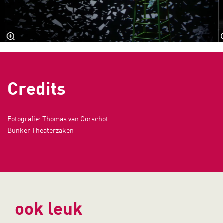
Credits
Fotografie: Thomas van Oorschot
Bunker Theaterzaken
ook leuk