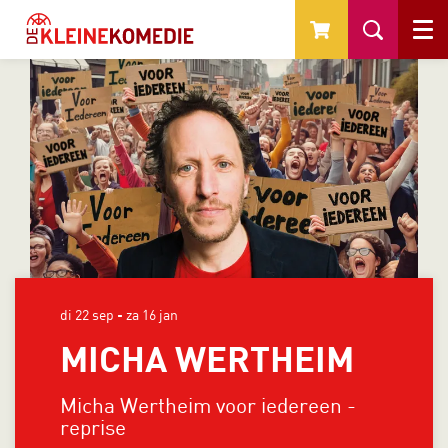
Menu
di 22 sep
-
za 16 jan
MICHA WERTHEIM
Micha Wertheim voor iedereen -
reprise