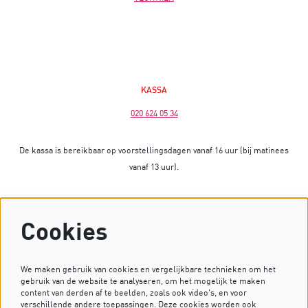
KASSA
020 624 05 34
De kassa is bereikbaar op voorstellingsdagen vanaf 16 uur (bij matinees
vanaf 13 uur).
Op dagen zonder voorstelling is de kassa gesloten.
Cookies
Heb je vragen? Stuur dan een mailtje naar
kassa@dekleinekomedie.nl
of kijk bij de
veelgestelde vragen
.
We maken gebruik van cookies en vergelijkbare technieken om het
gebruik van de website te analyseren, om het mogelijk te maken
content van derden af te beelden, zoals ook video’s, en voor
verschillende andere toepassingen. Deze cookies worden ook