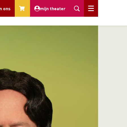
n ons
mijn theater
Menu