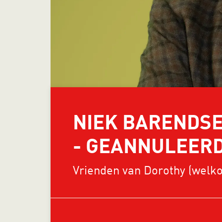
NIEK BARENDSEN
- GEANNULEER
Vrienden van Dorothy (welko