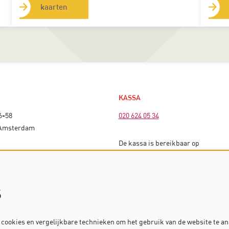
kaarten
KASSA
6-58
020 624 05 34
 Amsterdam
De kassa is bereikbaar op
EK
voorstellingsdagen vanaf 16 uur (bi
matinees vanaf 13 uur).
s
Op dagen zonder voorstelling is de
gesloten.
ookies en vergelijkbare technieken om het gebruik van de website te an