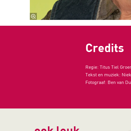
Credits
Regie: Titus Tiel Gro
Tekst en muziek: Nie
Fotograaf: Ben van Du
ook leuk