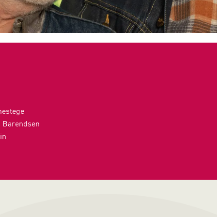
enestege
k Barendsen
in