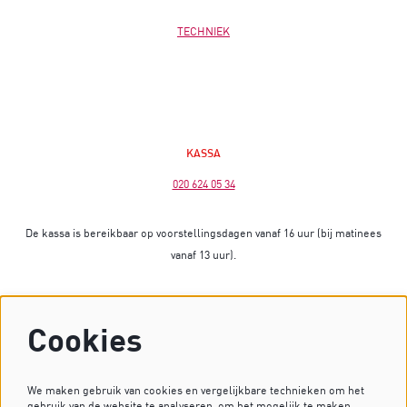
TECHNIEK
KASSA
020 624 05 34
De kassa is bereikbaar op voorstellingsdagen vanaf 16 uur (bij matinees
vanaf 13 uur).
Op dagen zonder voorstelling is de kassa gesloten.
Cookies
Heb je vragen? Stuur dan een mailtje naar
kassa@dekleinekomedie.nl
of kijk bij de
veelgestelde vragen
.
We maken gebruik van cookies en vergelijkbare technieken om het
gebruik van de website te analyseren, om het mogelijk te maken