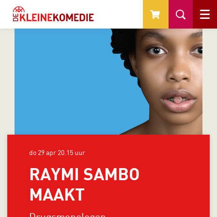
Menu
do 29 apr
20.15 uur
RAYMI SAMBO
MAAKT
Drugsmonologen