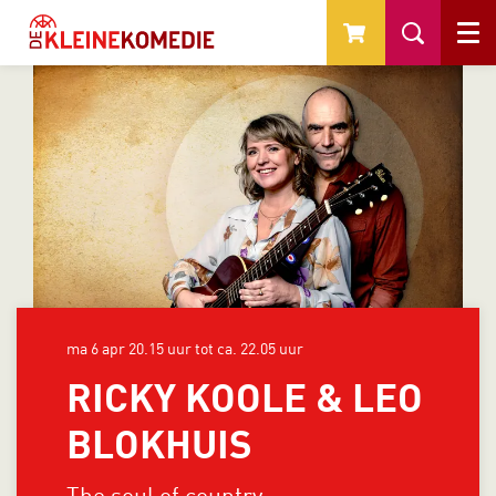
Menu
ma 6 apr
20.15 uur tot ca. 22.05 uur
RICKY KOOLE & LEO
BLOKHUIS
The soul of country