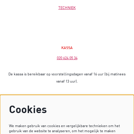
TECHNIEK
KASSA
020 624 05 34
De kassa is bereikbaar op voorstellingsdagen vanaf 16 uur (bij matinees
vanaf 13 uur).
Op dagen zonder voorstelling is de kassa gesloten.
Cookies
Heb je vragen? Stuur dan een mailtje naar
kassa@dekleinekomedie.nl
of kijk bij de
veelgestelde vragen
.
We maken gebruik van cookies en vergelijkbare technieken om het
gebruik van de website te analyseren, om het mogelijk te maken