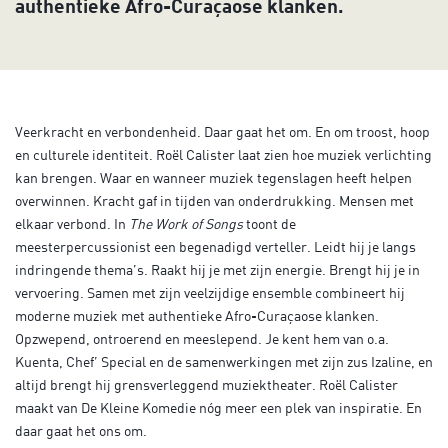
authentieke Afro-Curaçaose klanken.
Veerkracht en verbondenheid. Daar gaat het om. En om troost, hoop
en culturele identiteit. Roël Calister laat zien hoe muziek verlichting
kan brengen. Waar en wanneer muziek tegenslagen heeft helpen
overwinnen. Kracht gaf in tijden van onderdrukking. Mensen met
elkaar verbond. In
The Work of Songs
toont de
meesterpercussionist een begenadigd verteller. Leidt hij je langs
indringende thema’s. Raakt hij je met zijn energie. Brengt hij je in
vervoering. Samen met zijn veelzijdige ensemble combineert hij
moderne muziek met authentieke Afro-Curaçaose klanken.
Opzwepend, ontroerend en meeslepend. Je kent hem van o.a.
Inzoomen
Kuenta, Chef’ Special en de samenwerkingen met zijn zus Izaline, en
altijd brengt hij grensverleggend muziektheater. Roël Calister
maakt van De Kleine Komedie nóg meer een plek van inspiratie. En
daar gaat het ons om.