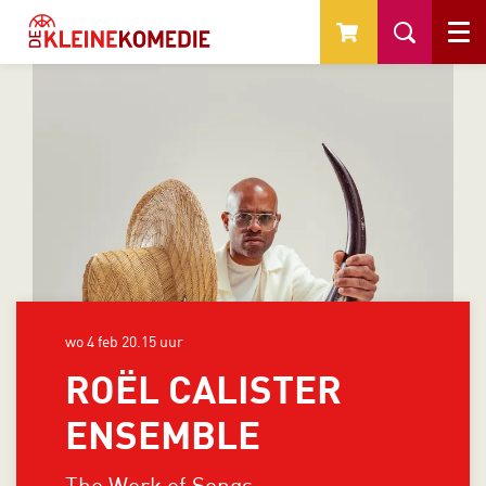
Menu
wo 4 feb
20.15 uur
ROËL CALISTER
ENSEMBLE
The Work of Songs