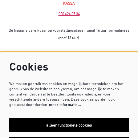
KASSA
020 624 05 34
De kassa is bereikbaar op voorstellingsdagen vanaf 16 uur (bij matinees
vanaf 13 uur).
Op dagen zonder voorstelling is de kassa gesloten.
Cookies
Heb je vragen? Stuur dan een mailtje naar
kassa@dekleinekomedie.nl
of kijk bij de
veelgestelde vragen
.
We maken gebruik van cookies en vergelijkbare technieken om het
gebruik van de website te analyseren, om het mogelijk te maken
content van derden af te beelden, zoals ook video’s, en voor
verschillende andere toepassingen. Deze cookies worden ook
VOLG ONS OP
geplaatst door derden.
meer informatie…
alleen functionele cookies
MELD JE AAN VOOR DE NIEUWSBRIEF