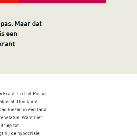
pas. Maar dat
is een
krant
erkrant. En Het Parool
dak eraf. Dus komt
pad kiezen in een land
renstatus. Want niet
triep tot
t hij de hypocrisie