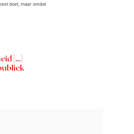
n best doet, maar omdat
d [...]
 publiek
Inzoomen