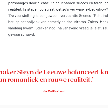
personages door elkaar. Ze belichamen succes en falen, gel
realiteit. Is slapen op straat wel zo’n ver-van-je-bed-show?
‘De voorstelling is een juweel’, verzuchtte Scenes. ‘Echt i
het, op het snijvlak van comedy en docudrama. Zoiets. Hoe d
vandaag kwam. Sterker nog: na vanavond vraag je je af: zal 
gewaarschuwd.
aker Steyn de Leeuwe balanceert kn
an romantiek en rauwe realiteit.'
de Volkskrant