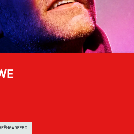
WE
GEËNGAGEERD