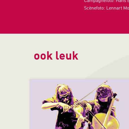
Campagnefoto: Hans 
Scènefoto: Lennart M
ook leuk
Overslaan