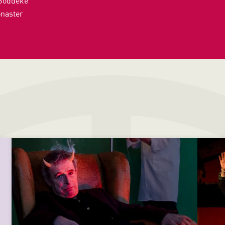
Boddeke
onaster