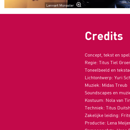
Lennart Monaster
Credits
Concept, tekst en spe
Regie: Titus Tiel Gro
Toneelbeeld en teksta
Lichtontwerp: Yuri S
Muziek: Midas Treub
Soundscapes en muzie
Kostuum: Nola van T
Techniek: Titus Duit
Zakelijke leiding: Frit
Productie: Lena Meije