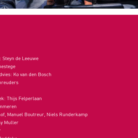
l: Steyn de Leeuwe
enestege
dvies: Ko van den Bosch
chreuders
k: Thijs Felperlaan
immeren
shof, Manuel Boutreur, Niels Runderkamp
sy Muller
r