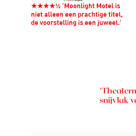
★★★★½ 'Moonlight Motel is
niet alleen een prachtige titel,
de voorstelling is een juweel.'
'Theaterm
snijvlak v
Inzoomen