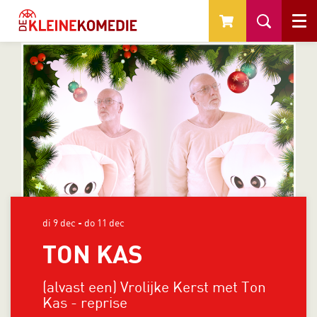
Menu
di 9 dec
-
do 11 dec
TON KAS
(alvast een) Vrolijke Kerst met Ton
Kas - reprise