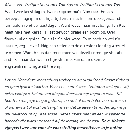
Alvast een Vrolijke Kerst met Ton Kas
en
Vrolijke Kerst met Ton
Kas
. Twee kerstdagen, twee programma’s. Vandaar. En: als
beroepschagrijn moet hij altijd enorm lachen om de zogenaamde
familiefun rond de feestdagen. Want wees maar niet bang: Ton Kas
heeft niks met kerst. Hij zet gewoon graag een boom op. Over
flauwekul en gedoe. En dit is z’n nieuwste. En misschien wel z’n
laatste, zegt-ie zelf. Nóg een reden om de arreslee richting Amstel
te nemen. Want het is dan misschien wel dezelfde melige shit als
anders, maar dan wel melige shit met van dat jeukende
engelenhaar. Jingle all the way!
Let op: Voor deze voorstelling verkopen we uitsluitend Smart tickets
en geen fysieke kaarten. Voor een aantal voorstellingen verkopen wij
extra veilige e-tickets om illegale doorverkoop tegen te gaan. Dit
houdt in dat je je toegangsbewijzen niet af kunt halen aan de kassa
of per e-mail of post ontvangt, maar dat ze alleen te vinden zijn in je
online-account op je telefoon. Deze tickets hebben een wisselende
barcode die wordt gescand bij de ingang van de zaal.
De e-tickets
zijn pas twee uur voor de voorstelling beschikbaar in je online-