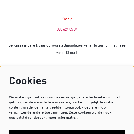
KASSA
020 624 05 34
De kassa is bereikbaar op voorstellingsdagen vanaf 16 uur (bij matinees
vanaf 13 uur).
Op dagen zonder voorstelling is de kassa gesloten.
Cookies
Heb je vragen? Stuur dan een mailtje naar
kassa@dekleinekomedie.nl
of kijk bij de
veelgestelde vragen
.
We maken gebruik van cookies en vergelijkbare technieken om het
gebruik van de website te analyseren, om het mogelijk te maken
content van derden af te beelden, zoals ook video’s, en voor
verschillende andere toepassingen. Deze cookies worden ook
VOLG ONS OP
geplaatst door derden.
meer informatie…