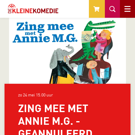
Menu
zo 24 mei
15.00 uur
ZING MEE MET
ANNIE M.G. -
GEANNULEERD