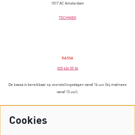
1017 AC Amsterdam
TECHNIEK
KASSA
020 624 05 34
De kassa is bereikbaar op voorstellingsdagen vanaf 16 uur (bij matinees
vanaf 13 uur).
Op dagen zonder voorstelling is de kassa gesloten.
Cookies
Heb je vragen? Stuur dan een mailtje naar
kassa@dekleinekomedie.nl
of kijk bij de
veelgestelde vragen
.