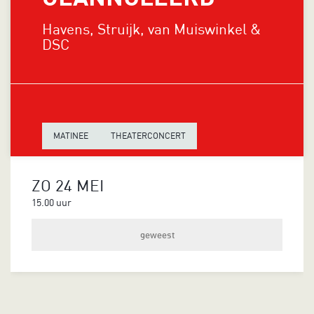
Havens, Struijk, van Muiswinkel &
DSC
MATINEE
THEATERCONCERT
ZO 24 MEI
15.00 uur
geweest