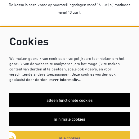
De kassa is bereikbaar op voorstellingsdagen vanaf 16 uur (bij matinees
vanaf 13 uur).
Op dagen zonder voorstelling is de kassa gesloten.
Cookies
Heb je vragen? Stuur dan een mailtje naar
kassa@dekleinekomedie.nl
of kijk bij de
veelgestelde vragen
.
We maken gebruik van cookies en vergelijkbare technieken om het
gebruik van de website te analyseren, om het mogelijk te maken
content van derden af te beelden, zoals ook video’s, en voor
verschillende andere toepassingen. Deze cookies worden ook
VOLG ONS OP
geplaatst door derden.
meer informatie…
alleen functionele cookies
MELD JE AAN VOOR DE NIEUWSBRIEF
minimale cookies
inschrijven
alle cookies