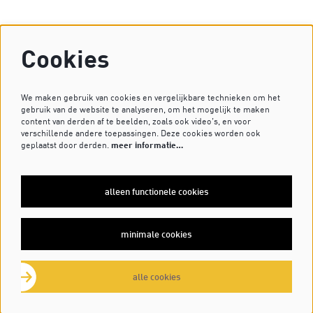
Op dagen zonder voorstelling is de kassa gesloten.
Cookies
Heb je vragen? Stuur dan een mailtje naar
kassa@dekleinekomedie.nl
of kijk bij de
veelgestelde vragen
.
We maken gebruik van cookies en vergelijkbare technieken om het
gebruik van de website te analyseren, om het mogelijk te maken
content van derden af te beelden, zoals ook video’s, en voor
verschillende andere toepassingen. Deze cookies worden ook
VOLG ONS OP
geplaatst door derden.
meer informatie…
alleen functionele cookies
MELD JE AAN VOOR DE NIEUWSBRIEF
minimale cookies
inschrijven
alle cookies