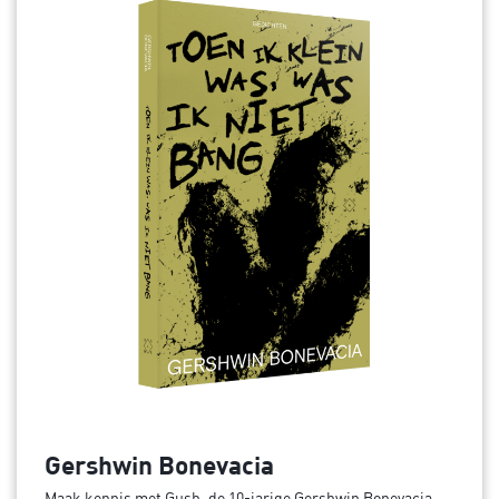
Gershwin Bonevacia
Maak kennis met Gush, de 10-jarige Gershwin Bonevacia