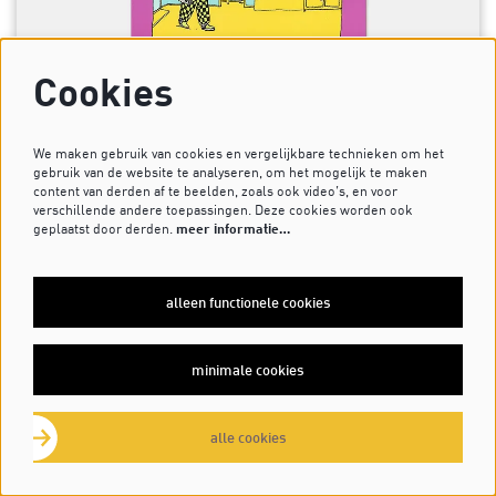
Cookies
We maken gebruik van cookies en vergelijkbare technieken om het
gebruik van de website te analyseren, om het mogelijk te maken
Gummbah
content van derden af te beelden, zoals ook video’s, en voor
verschillende andere toepassingen. Deze cookies worden ook
MEANWHILE, BETWEEN TWO ETERNITIES OF DARKNESS.
geplaatst door derden.
meer informatie…
'This is simply the funniest, most disturbing book of one
page “gags” I have read for years.'
alleen functionele cookies
minimale cookies
alle cookies