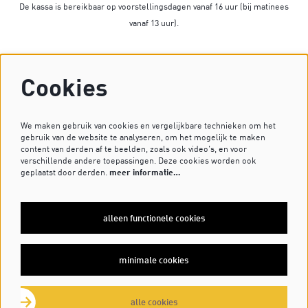
De kassa is bereikbaar op voorstellingsdagen vanaf 16 uur (bij matinees
vanaf 13 uur).
Op dagen zonder voorstelling is de kassa gesloten.
Cookies
Heb je vragen? Stuur dan een mailtje naar
kassa@dekleinekomedie.nl
of kijk bij de
veelgestelde vragen
.
We maken gebruik van cookies en vergelijkbare technieken om het
gebruik van de website te analyseren, om het mogelijk te maken
content van derden af te beelden, zoals ook video’s, en voor
verschillende andere toepassingen. Deze cookies worden ook
VOLG ONS OP
geplaatst door derden.
meer informatie…
alleen functionele cookies
MELD JE AAN VOOR DE NIEUWSBRIEF
minimale cookies
inschrijven
alle cookies