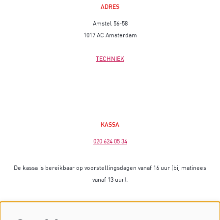
ADRES
Amstel 56-58
1017 AC Amsterdam
TECHNIEK
KASSA
020 624 05 34
De kassa is bereikbaar op voorstellingsdagen vanaf 16 uur (bij matinees
vanaf 13 uur).
Op dagen zonder voorstelling is de kassa gesloten.