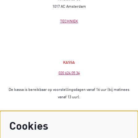
1017 AC Amsterdam
TECHNIEK
KASSA
020 624 05 34
De kassa is bereikbaar op voorstellingsdagen vanaf 16 uur (bij matinees
vanaf 13 uur).
Op dagen zonder voorstelling is de kassa gesloten.
Cookies
Heb je vragen? Stuur dan een mailtje naar
kassa@dekleinekomedie.nl
of kijk bij de
veelgestelde vragen
.