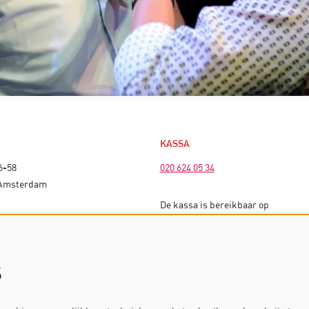
KASSA
6-58
020 624 05 34
 Amsterdam
De kassa is bereikbaar op
EK
voorstellingsdagen vanaf 16 uur (bi
matinees vanaf 13 uur).
s
Op dagen zonder voorstelling is de
gesloten.