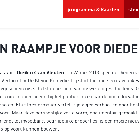
Inzoomen
programma & kaarten
steu
N RAAMPJE VOOR DIEDE
as voor
Diederik van Vleuten
. Op 24 mei 2018 speelde Diederik 
 Vertoond in De Kleine Komedie. Hij sloot hiermee een vierluik 
iliegeschiedenis schetst in het licht van de wereldgeschiedenis. O
erende manier neemt hij het publiek mee naar de idiote toevalli
palen. Elke theatermaker vertelt zijn eigen verhaal en daar besta
voor. Maar deze persoonlijke vertelvorm, documentair gemaakt, 
rengt tot invoelbare, begrijpelijke proporties, is een mooie ni
rs op voort kunnen bouwen.