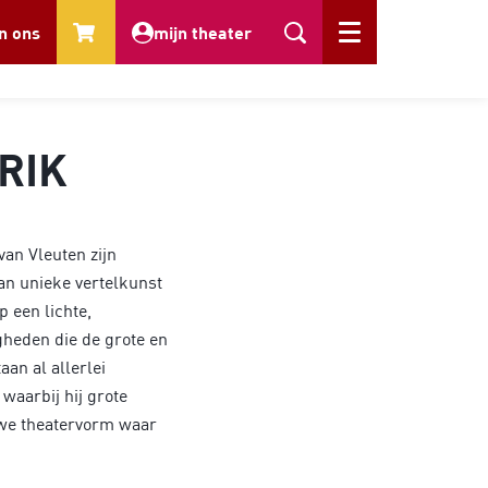
In
n ons
mijn theater
Menu
RIK
van Vleuten zijn
van unieke vertelkunst
p een lichte,
gheden die de grote en
an al allerlei
waarbij hij grote
euwe theatervorm waar