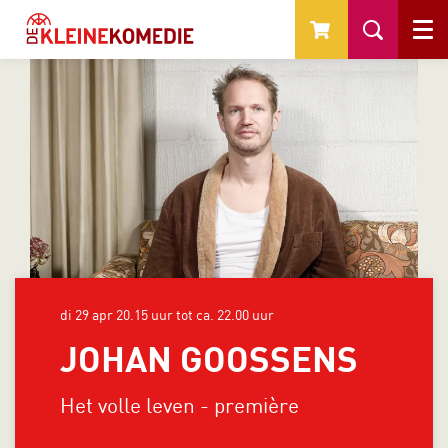
Menu
di 29 apr
20.15 uur tot ca. 22.00 uur
JOHAN GOOSSENS
Het volle leven - première