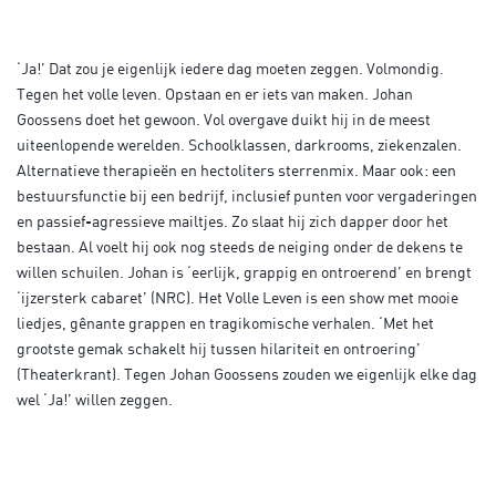
‘Ja!’ Dat zou je eigenlijk iedere dag moeten zeggen. Volmondig.
Tegen het volle leven. Opstaan en er iets van maken. Johan
Goossens doet het gewoon. Vol overgave duikt hij in de meest
uiteenlopende werelden. Schoolklassen, darkrooms, ziekenzalen.
Alternatieve therapieën en hectoliters sterrenmix. Maar ook: een
bestuursfunctie bij een bedrijf, inclusief punten voor vergaderingen
en passief-agressieve mailtjes. Zo slaat hij zich dapper door het
bestaan. Al voelt hij ook nog steeds de neiging onder de dekens te
willen schuilen. Johan is ‘eerlijk, grappig en ontroerend’ en brengt
‘ijzersterk cabaret’ (NRC). Het Volle Leven is een show met mooie
liedjes, gênante grappen en tragikomische verhalen. ‘Met het
grootste gemak schakelt hij tussen hilariteit en ontroering’
(Theaterkrant). Tegen Johan Goossens zouden we eigenlijk elke dag
wel ‘Ja!’ willen zeggen.