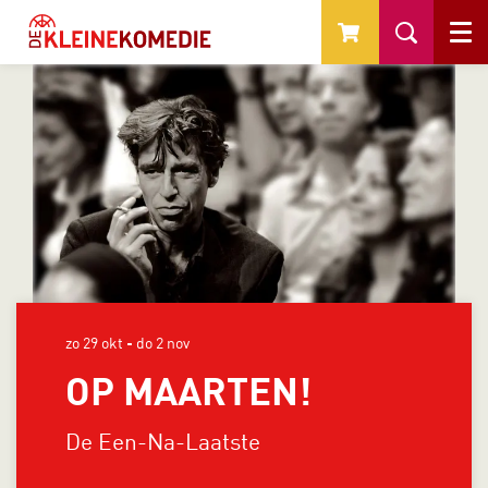
Menu
zo 29 okt
-
do 2 nov
OP MAARTEN!
De Een-Na-Laatste