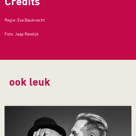
Credits
Regie: Eva Bauknecht
Foto: Jaap Reedijk
ook leuk
Overslaan