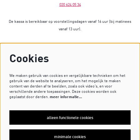
020 624 05 34
De kassa is bereikbaar op voorstellingsdagen vanaf 16 uur (bij matinees
vanaf 13 uur).
Op dagen zonder voorstelling is de kassa gesloten.
Cookies
Heb je vragen? Stuur dan een mailtje naar
kassa@dekleinekomedie.nl
of kijk bij de
veelgestelde vragen
.
We maken gebruik van cookies en vergelijkbare technieken om het
gebruik van de website te analyseren, om het mogelijk te maken
content van derden af te beelden, zoals ook video’s, en voor
verschillende andere toepassingen. Deze cookies worden ook
VOLG ONS OP
geplaatst door derden.
meer informatie…
alleen functionele cookies
MELD JE AAN VOOR DE NIEUWSBRIEF
minimale cookies
inschrijven