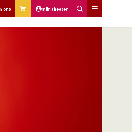
n ons
mijn theater
Menu