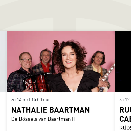
zo 14 mrt
15.00 uur
za 12
NATHALIE BAARTMAN
RU
CA
De Bössels van Baartman II
RÜDS