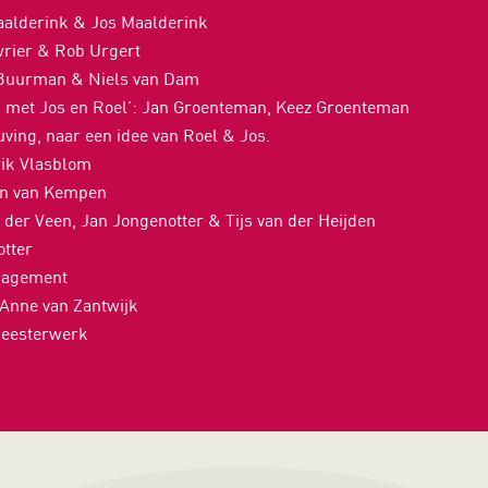
Maalderink & Jos Maalderink
wrier & Rob Urgert
 Buurman & Niels van Dam
 met Jos en Roel': Jan Groenteman, Keez Groenteman
uving, naar een idee van Roel & Jos.
rik Vlasblom
en van Kempen
 der Veen, Jan Jongenotter & Tijs van der Heijden
otter
anagement
Anne van Zantwijk
 Meesterwerk