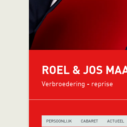
ROEL & JOS MA
Verbroedering - reprise
PERSOONLIJK
CABARET
ACTUEEL