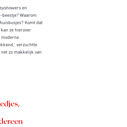
babyshowers en
pje-beestje? Waarom
erhuisbusjes? Komt dat
 kan ze hierover
e moderne
kkend,’ verzuchtte
r net zo makkelijk van
iedjes,
edereen