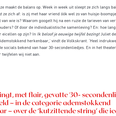
En ze maakt de balans op. Week in week uit sleept ze zich langs 
gt ze zich af: is zij met haar vriend óók wel zo van huisje-boom
at van wie is? Waarom googelt hij na een ruzie de tarieven van v
uders? Of door de individualistische samenleving? En: hoe lang
 eicellen op zijn? In
Ik beloof je eeuwige twijfel bezingt
Juliet d
Ademstokkend herkenbaar,’ vindt de Volkskrant. ‘Heel indrukwe
p de socials bekend van haar 30-secondenliedjes. En in het theate
twijfelen wij niet aan.
zingt, met flair, gevatte 30- secondenl
eld – in de categorie ademstokkend
 – over de ‘kutzittende string’ die i