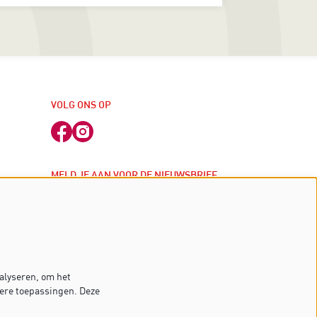
VOLG ONS OP
MELD JE AAN VOOR DE NIEUWSBRIEF
j
inschrijven
 kassa
alyseren, om het
dere toepassingen. Deze
je naar