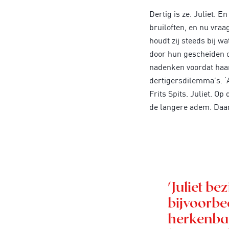
Dertig is ze. Juliet. 
bruiloften, en nu vraa
houdt zij steeds bij w
door hun gescheiden o
nadenken voordat haar
dertigersdilemma’s. ‘
Frits Spits. Juliet. O
de langere adem. Daar 
'Juliet be
bijvoorbe
herkenbaar