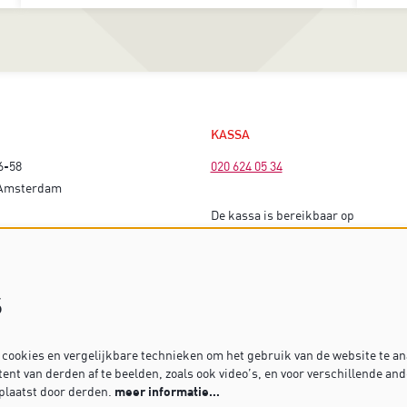
KASSA
6-58
020 624 05 34
 Amsterdam
De kassa is bereikbaar op
EK
voorstellingsdagen vanaf 16 uur (bi
matinees vanaf 13 uur).
s
Op dagen zonder voorstelling is de
gesloten.
ookies en vergelijkbare technieken om het gebruik van de website te an
ent van derden af te beelden, zoals ook video’s, en voor verschillende an
Heb je vragen? Stuur dan een mailt
plaatst door derden.
meer informatie…
kassa@dekleinekomedie.nl