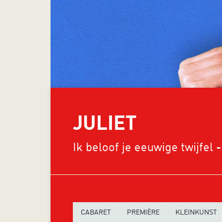
JULIET
Ik beloof je eeuwige twijfel 
CABARET
PREMIÈRE
KLEINKUNST