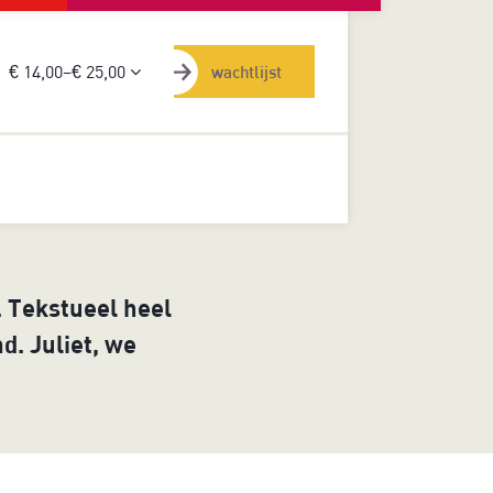
€ 14,00–€ 25,00
wachtlijst
t. Tekstueel heel
d. Juliet, we