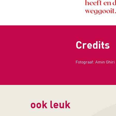
heeft en 
weggooit.
Credits
Fotograaf: Amin Ghiri
ook leuk